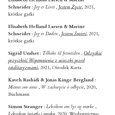
Schneider
:
Jeg er Livet
,
Jestem Życie
, 2021,
krótkie gatki
Elisabeth Helland Larsen & Marine
Schneider
:
Jeg er Døden
,
Jestem Śmierć
, 2021,
krótkie gatki
Sigrid Undset
:
Tilbake til fremtiden
,
Odzyskać
przyszłość. Wspomnienia z ucieczki przed
totalitaryzmami
, 2021, Ośrodek Karta
Kaveh Rashidi & Jonas Kinge Bergland
:
Manus om anus
,
W zachwycie o odbycie
, 2020,
Buchmann
Simon Stranger
:
Leksikon om lys og mørke
,
Leksykon światła i mroku
, 2020, Wydawnictwo