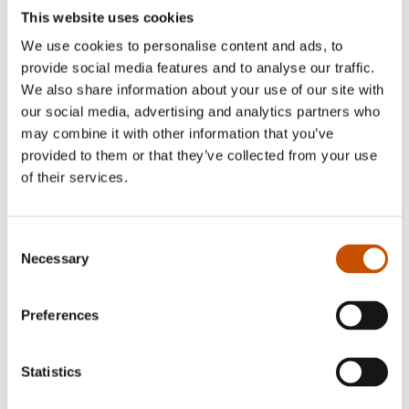
This website uses cookies
Vigdis Hjorth
:
Leve posthornet!
,
Niech żyje
We use cookies to personalise content and ads, to
trąbka pocztyliona!
, 2024, GlowBook
provide social media features and to analyse our traffic.
We also share information about your use of our site with
Carl Frode Tiller
:
Flukt
,
Ucieczka
, 2023,
our social media, advertising and analytics partners who
Wydawnictwo Poznańskie
may combine it with other information that you’ve
provided to them or that they’ve collected from your use
Merete Junker
:
Venuspassasjen
,
Przejście Wenus
,
of their services.
2023, BookBeat
Arnfinn Kolerud
:
Snillionen
,
Milion dobrych
Consent
Necessary
uczynków
, 2023, Agora
Selection
Maren Tjelta Thu
:
Alva og julenissen
,
Ania i
Preferences
Święty Mikołaj
, 2022, Nasza Księgarnia
Statistics
Merete Junker
:
Pumasommer
,
Lato pumy
, 2022,
BookBeat