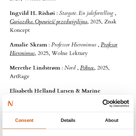
Ingvild H. Rishøi
:
Stargate. En julefortelling
,
Gwiazdka. Opowieść przedwigilijna
, 2025, Znak
Koncept
Amalie Skram
:
Professor Hieronimus
,
Profesor
Hieronimus
, 2025, Wolne Lektury
Merethe Lindstrøm
:
Nord
,
Północ
, 2025,
ArtRage
Elisabeth Helland Larsen & Marine
Schneider
:
Jeg er Klovnen
,
Jestem Klaun
, 2024,
krótkie gatki
Consent
Details
About
Sigrid Undset
:
Fru Marta Oulie
,
Pani Marta
Oulie
, 2024, Wolne Lektury