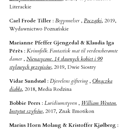
Literackie
Carl Frode Tiller
:
Begynnelser
,
Początki
, 2019,
Wydawnictwo Poznańskie
Marianne Pfeffer Gjengedal & Klaudia Iga
Pérès
:
Kvinnfolk. Fantastisk mat til verdensberømte
damer
,
Nienasycone. 14 sławnych kobiet i 99
stylowych przepisów
, 2019, Dwie Siostry
Vidar Sundstøl
:
Djevelens giftering
,
Obrączka
diabła
, 2018, Media Rodzina
Bobbie Peers
:
Luridiumstyven
,
William Wenton.
Instytut szyfrów
, 2017, Znak Emotikon
Marius Horn Molaug & Kristoffer Kjølberg
: