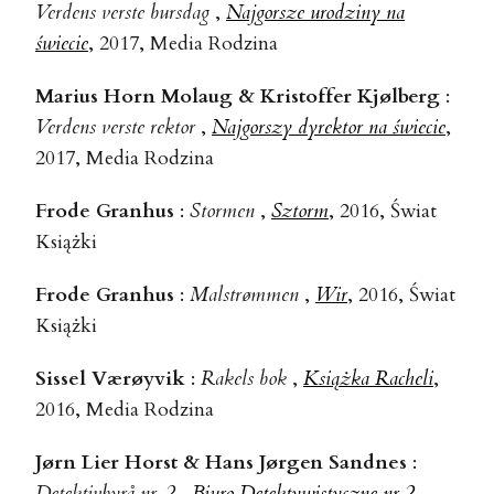
Verdens verste bursdag
,
Najgorsze urodziny na
świecie
, 2017, Media Rodzina
Marius Horn Molaug & Kristoffer Kjølberg
:
Verdens verste rektor
,
Najgorszy dyrektor na świecie
,
2017, Media Rodzina
Frode Granhus
:
Stormen
,
Sztorm
, 2016, Świat
Książki
Frode Granhus
:
Malstrømmen
,
Wir
, 2016, Świat
Książki
Sissel Værøyvik
:
Rakels bok
,
Książka Racheli
,
2016, Media Rodzina
Jørn Lier Horst & Hans Jørgen Sandnes
:
Detektivbyrå nr. 2
,
Biuro Detektywistyczne nr 2
,