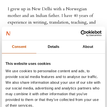
I grew up in New Delhi with a Norwegian
mother and an Indian father. I have 40 years of
experience in writing, translation, teaching, and
journalism. I have published translations in
English, Hindi and Norwegian.
I have a Magistergrad in Modern Indian
Consent
Details
About
Languages from the University of Oslo, as well as
a mellomfag in English, Indology and Hindi-
Urdu. I hae also studied Urdu at the University of
This website uses cookies
Delhi.
We use cookies to personalise content and ads, to
provide social media features and to analyse our traffic.
I am currently translating poetry from Pakistan
We also share information about your use of our site with
and India into Norwegian. I have also translated
our social media, advertising and analytics partners who
three plays by Jon Fosse into Hindi, which will be
may combine it with other information that you’ve
provided to them or that they’ve collected from your use
published in 2023.
of their services.