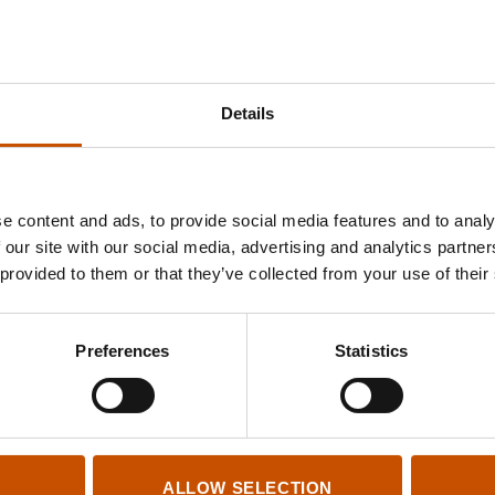
Kjersti Anfinnsen, Кьерсти Анфиннсен
:
De siste 
ласки
, 2021, Поляндрия No Age
Siri Pettersen, Сири Петтерсен
:
Evna
,
Поток
, 20
Details
Эксмо
Siri Pettersen, Сири Петтерсен
:
Råta
,
Скверна
, 2
e content and ads, to provide social media features and to analy
Эксмо
 our site with our social media, advertising and analytics partn
 provided to them or that they’ve collected from your use of their
Siri Pettersen, Сири Петтерсен
:
Odinsbarn
,
Потом
Издательство Эксмо
Preferences
Statistics
Jo Nesbø, Ю Несбё
:
Mere blod
,
И прольётся кровь
Jo Nesbø, Ю Несбё
:
Blod på snø
,
Кровь на снегу
, 2
Jo Nesbø, Ю Несбё
:
Sønnen
,
Сын
, 2015, Азбука
ALLOW SELECTION