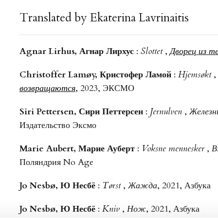
Translated by Ekaterina Lavrinaitis
Agnar Lirhus, Агнар Лирхус
:
Slottet
,
Дворец из т
Christoffer Lamøy, Кристофер Ламой
:
Hjemsøkt
возвращаются
, 2023, ЭКСМО
Siri Pettersen, Сири Петтерсен
:
Jernulven
,
Железн
Издательство Эксмо
Marie Aubert, Марие Ауберт
:
Voksne mennesker
,
В
Поляндрия No Age
Jo Nesbø, Ю Несбё
:
Tørst
,
Жажда
, 2021, Азбука
Jo Nesbø, Ю Несбё
:
Kniv
,
Нож
, 2021, Азбука