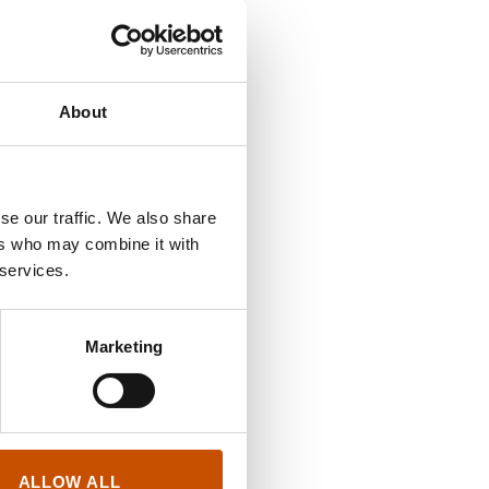
kjærtegn
,
Последние
20, Издательство
About
020, Издательство
se our traffic. We also share
ers who may combine it with
 services.
ок Одина
, 2019,
Marketing
, 2015, Азбука
015, Азбука
ALLOW ALL