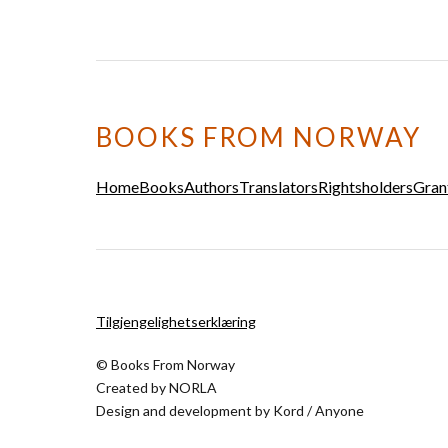
BOOKS FROM NORWAY
Home
Books
Authors
Translators
Rightsholders
Gran
Tilgjengelighetserklæring
© Books From Norway
Created by
NORLA
Design and development by
Kord
/
Anyone