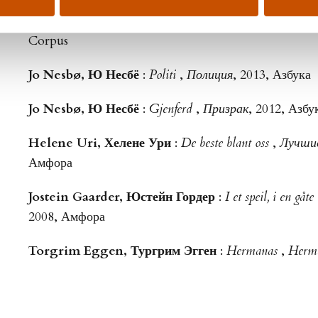
Thomas Egner, Томас Эгнер
:
Skinndød
,
Мнимая 
Corpus
Jo Nesbø, Ю Несбё
:
Politi
,
Полиция
, 2013, Азбука
Jo Nesbø, Ю Несбё
:
Gjenferd
,
Призрак
, 2012, Азбу
Helene Uri, Хелене Ури
:
De beste blant oss
,
Лучшие
Амфора
Jostein Gaarder, Юстейн Гордер
:
I et speil, i en gåte
2008, Амфора
Torgrim Eggen, Тургрим Эгген
:
Hermanas
,
Herm