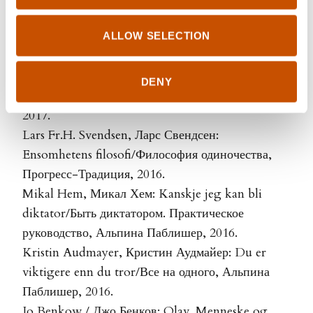
Ungdomsskolen/Старшая школа, Бумкнига,
2017.
ALLOW SELECTION
Mari Grinde Arntzen, Мари Гринде Арнтцен:
Kleskoden. Den nakne sannheten om mote/
DENY
Дресс-код. Голая правда о моде, Ad Marginem,
2017.
Lars Fr.H. Svendsen, Ларс Свендсен:
Ensomhetens filosofi/Философия одиночества,
Прогресс-Традиция, 2016.
Mikal Hem, Микал Хем: Kanskje jeg kan bli
diktator/Быть диктатором. Практическое
руководство, Альпина Паблишер, 2016.
Kristin Audmayer, Кристин Аудмайер: Du er
viktigere enn du tror/Все на одного, Альпина
Паблишер, 2016.
Jo Benkow / Джо Бенков: Olav. Menneske og