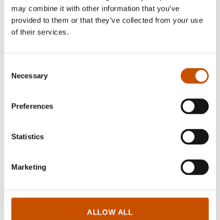
Language enthusiast.
may combine it with other information that you’ve
provided to them or that they’ve collected from your use
of their services.
Translated by Evgenia Vorobyeva
Consent
Necessary
Selection
Steinar Bjartveit, Стейнар Бьяртвейт: Odyssevs/
Одиссей, Прогресс-Традиция, 2018.
Preferences
Steffen Kverneland, Стеффен Квернеланн:
Munch/Мунк, в соавторстве с Е. Рачинской, Ад
Маргинем Пресс, 2018.
Statistics
Bjørn Berge, Бьёрн Берге: Forsvunne land/
Исчезнувшие страны, ТЕКСТ, 2018.
Marketing
Lars Fr.H. Svendsen, Ларс Свендсен: Hva er
filosofi? /Философия философии, Прогресс-
Традиция, 2018.
ALLOW ALL
Anders Kvammen, Андерс Кваммен: