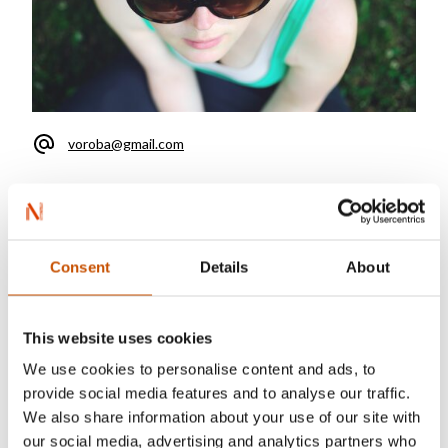
voroba@gmail.com
PhD in linguistics (german languages) from St.
Petersburg State University (2011).
Consent
Details
About
Head of Department of Nordic, Dutch and
Finnish Languages at Moscow State Linguistic
University.
This website uses cookies
Teacher of Norwegian.
We use cookies to personalise content and ads, to
provide social media features and to analyse our traffic.
Freelance translator of non-fiction and fiction
We also share information about your use of our site with
from Norwegian and English.
our social media, advertising and analytics partners who