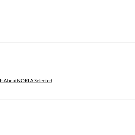
ts
About
NORLA Selected