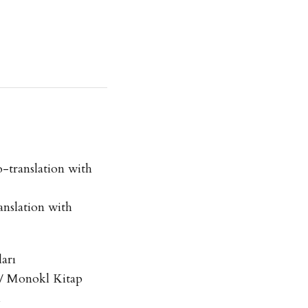
-translation with
anslation with
ları
 / Monokl Kitap
ı