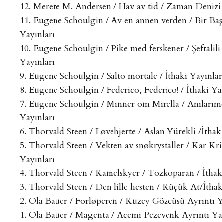
12. Merete M. Andersen / Hav av tid / Zaman Denizi /
11. Eugene Schoulgin / Av en annen verden / Bir B
Yayınları
10. Eugene Schoulgin / Pike med ferskener / Şeftalili 
Yayınları
9. Eugene Schoulgin / Salto mortale / İthaki Yayınlar
8. Eugene Schoulgin / Federico, Federico! / İthaki Ya
7. Eugene Schoulgin / Minner om Mirella / Anılarımd
Yayınları
6. Thorvald Steen / Løvehjerte / Aslan Yürekli /İthak
5. Thorvald Steen / Vekten av snøkrystaller / Kar Kris
Yayınları
4. Thorvald Steen / Kamelskyer / Tozkoparan / İthak
3. Thorvald Steen / Den lille hesten / Küçük At/İthak
2. Ola Bauer / Forløperen / Kuzey Gözcüsü Ayrıntı Y
1. Ola Bauer / Magenta / Acemi Pezevenk Ayrıntı Ya