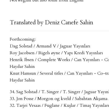
Norwegian but also some from English
Translated by Deniz Canefe Sahin
Forthcoming:
Dag Solstad / Armand V / Jaguar Yayınları
Roy Jacobsen / Rigels øyne / Yapı Kredi Yayınları
Henrik Ibsen / Complete Works / Can Yayınları - Co
Haydar Sahin
Knut Hamsun / Several titles / Can Yayınları - Co-tr
Haydar Sahin
34. Sag Solstad / T. Singer / T. Singer / Jaguar Yayın
33. Jon Fosse / Morgon og kveld / Sabahtan Akşama
32. Tarjei Vesaas / Fuglane / Kuşlar / Timaş Yayınlar