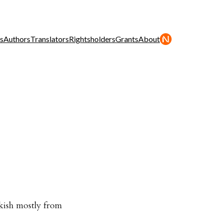
s
Authors
Translators
Rightsholders
Grants
About
rkish mostly from