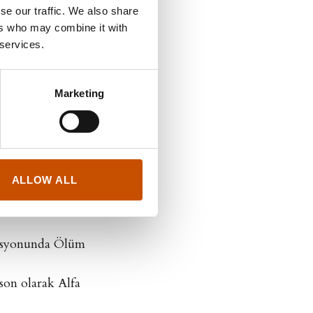
 Cinayetleri /Can
se our traffic. We also share
ers who may combine it with
 services.
evler / Can Çocuk
Gerçek / Can Çocuk
Marketing
ar /Can Çocuk
 Düşüşü / Can Çocuk
ALLOW ALL
lanlar/ Can Çocuk
tasyonunda Ölüm
son olarak Alfa