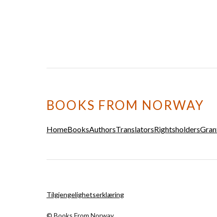
BOOKS FROM NORWAY
Home
Books
Authors
Translators
Rightsholders
Gran
Tilgjengelighetserklæring
© Books From Norway