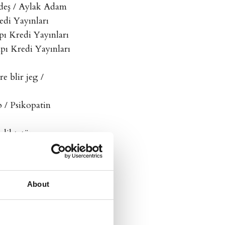
rdeş / Aylak Adam
edi Yayınları
pı Kredi Yayınları
pı Kredi Yayınları
e blir jeg /
 / Psikopatin
 diktatör
Metis Yayınları
idiyoruz /Metis
About
ül Olmadan Önce /Can