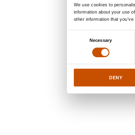
We use cookies to personalis
information about your use of
other information that you’ve
Consent
Necessary
Selection
DENY