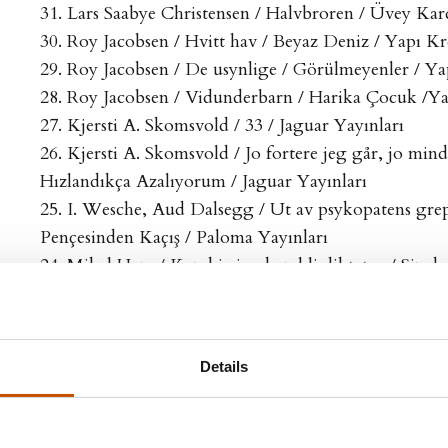
31. Lars Saabye Christensen / Halvbroren / Üvey Ka
30. Roy Jacobsen / Hvitt hav / Beyaz Deniz / Yapı Kr
29. Roy Jacobsen / De usynlige / Görülmeyenler / Ya
28. Roy Jacobsen / Vidunderbarn / Harika Çocuk /Ya
27. Kjersti A. Skomsvold / 33 / Jaguar Yayınları
26. Kjersti A. Skomsvold / Jo fortere jeg går, jo mindr
Hızlandıkça Azalıyorum / Jaguar Yayınları
25. I. Wesche, Aud Dalsegg / Ut av psykopatens grep
Pençesinden Kaçış / Paloma Yayınları
24. Mikal Hem / Kanskje jeg kan bli diktator / Siz de
olabilirsiniz / Paloma Yayınları
23. Ketil Bjørnstad / Til musikken / Müzik Uğruna / 
22. Per Petterson / Ut å stjæle hester / At Çalmaya G
Details
Yayınları
21. Gaute Heivoll / Før jeg brenner ned / Yanıp K
Yayınları