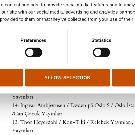
20. Ingvar Ambjørnsen / Drapene i Barkvik / Barkvik
e content and ads, to provide social media features and to analy
Çocuk Yayınları
 our site with our social media, advertising and analytics partn
 provided to them or that they’ve collected from your use of their
19. Ingvar Ambjørnsen / Flammer i snø / Kardaki Al
Yayınları
18. Ingvar Ambjørnsen / Sannhet til salgs / Satılık 
Preferences
Statistics
Yayınları
17. Ingvar Ambjørnsen / De blå ulvene / Mavi Kurtl
Yayınları
16. Ingvar Ambjørnsen / Kjempene faller / Devlerin
ALLOW SELECTION
Yayınları
15. Ingvar Ambjørnsen / Giftige løgner / Zehirli Ya
Yayınları
14. Ingvar Ambjørnsen / Døden på Oslo S / Oslo İs
/Can Çocuk Yayınları
13. Thor Heyerdahl / Kon-Tiki / Kelebek Yayınları, 
Yayınları